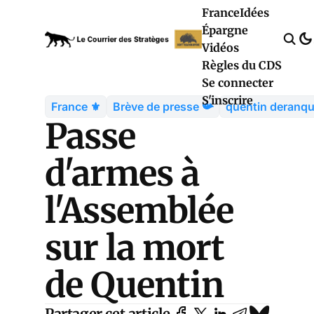
France
Idées
Épargne
Vidéos
Règles du CDS
Se connecter
S'inscrire
France ⚜️
Brève de presse 📯
quentin deranq
Passe
d'armes à
l'Assemblée
sur la mort
de Quentin
Partager cet article