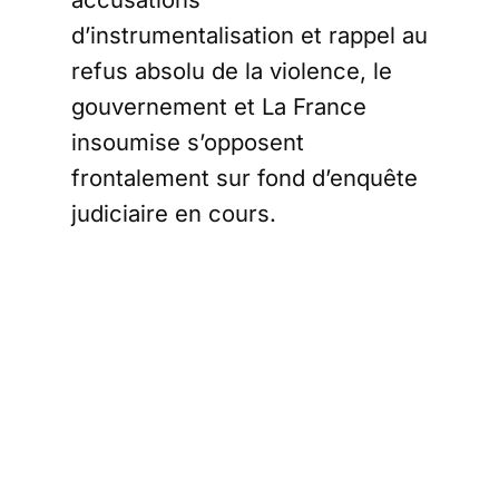
d’instrumentalisation et rappel au
refus absolu de la violence, le
gouvernement et La France
insoumise s’opposent
frontalement sur fond d’enquête
judiciaire en cours.
Une accusation
d’instrumentalisati
À la tribune, Mathilde Panot a
affirmé qu’« aucun insoumis
n’est impliqué ni de près ni de
loin » dans les faits. Elle a
dénoncé une tentative de « salir