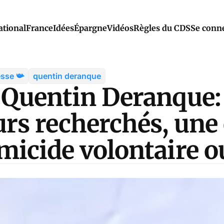
ational
France
Idées
Épargne
Vidéos
Règles du CDS
Se conn
esse 📯
quentin deranque
 Quentin Deranque: 
urs recherchés, une
micide volontaire o