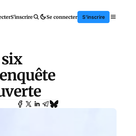
ecter
S'inscrire
Se connecter
S'inscrire
six
 enquête
uverte