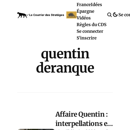
France
Idées
Épargne
Se co
Vidéos
Règles du CDS
Se connecter
S'inscrire
quentin
deranque
Affaire Quentin :
interpellations en