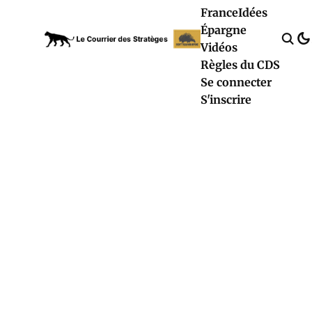
France
Idées
Épargne
Vidéos
Règles du CDS
Se connecter
S'inscrire