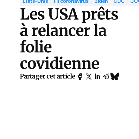
Etats-Unis
Fil coronavirus
Biden
CDC
CO
Les USA prêts
à relancer la
folie
covidienne
Partager cet article