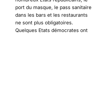
port du masque, le pass sanitaire
dans les bars et les restaurants
ne sont plus obligatoires.
Quelques Etats démocrates ont
également commencé à
assouplir les restrictions sur le
port du masque
comme la
Californie, …
Mais mercredi, les responsables
fédéraux de la santé ont averti
qu’un tiers des Américains
résident actuellement dans les
états où le niveau de
transmission du coronavirus est