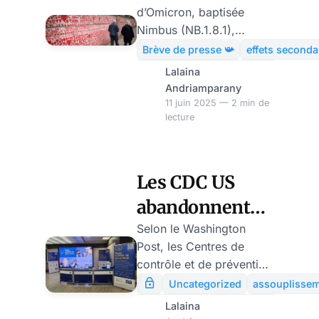
d’Omicron, baptisée
de la peur
Nimbus (NB.1.8.1),
autour d’une
suscite l’inquiétude des
Brève de presse 📯
effets seconda
autorités sanitaires. Avec
nouvelle
Lalaina
déjà 13 cas confirmés au
Andriamparany
souche
Royaume‑Uni et une
11 juin 2025 — 2 min de
d’Omicron
lecture
progression mondiale,
les médecins tirent la
sonnette d’alarme : un
mal de gorge
Les CDC US
« tranchant »,
abandonnent
ressemblant à une « lame
de rasoir » lors de la
les 5 jours
Selon le Washington
déglutition, pourrait en
Post, les Centres de
d’isolement
être le signal révélateur.
contrôle et de prévention
COVID
Selon l’OMS, cette
des maladies (CDC)
Uncategorized
assouplissem
variante représente
américains prévoient
obligatoire
Lalaina
environ 10,7 % des
enfin d’annuler les règles