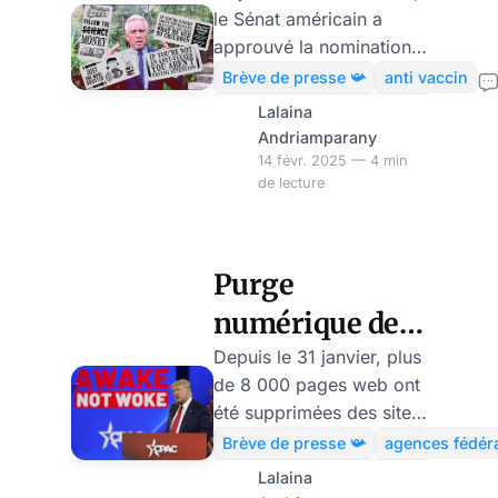
le Sénat américain a
poste de
approuvé la nomination
ministre de la
de Robert Kennedy Jr
Brève de presse 📯
anti vaccin
comme au poste du
Santé : un
Lalaina
puissant ministère de la
Andriamparany
séisme pour
Santé et des Services
14 févr. 2025 — 4 min
Big Pharma
de lecture
sociaux des Etats-Unis.
C’est l’un des choix les
plus controversés de
Donald Trump. La
Purge
confirmation de Robert
numérique de
Kennedy Jr. comme
ministre de la Santé par
Trump: les
Depuis le 31 janvier, plus
le Sénat américain
de 8 000 pages web ont
agences
marque un tournant
été supprimées des sites
fédérales
historique. Pour les
gouvernementaux
Brève de presse 📯
agences fédér
laboratoires
américains sous ordre de
suppriment les
Lalaina
pharmaceutiques, Big
Donald Trump. Cette