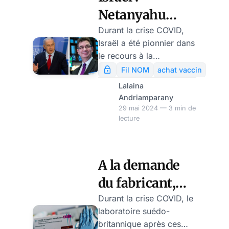
l’heure où la variante
Netanyahu
KP.2 (peu dangereux) se
propage aux Etats-Unis.
critiqué pour
Durant la crise COVID,
Les actions de Novavax
Israël a été pionnier dans
un accord
ont vite grimpé suite à
le recours à la
unilatéral avec
cette annonce.
vaccination,
Fil NOM
achat vaccin
essentiellement le vaccin
Pfizer
Lalaina
ARN de Pfizer.Dans un
Andriamparany
rapport sur la gestion de
29 mai 2024 — 3 min de
lecture
la crise du Covid-19 en
Israël, le contrôleur
d’Etat a critiqué le
Premier ministre
A la demande
Benjamin Netanyahu
du fabricant,
pour avoir pris des
décisions importantes
l’UE suspend le
Durant la crise COVID, le
sans avoir consulté le
laboratoire suédo-
vaccin
cabinet anti-Covid. En
britannique après ces