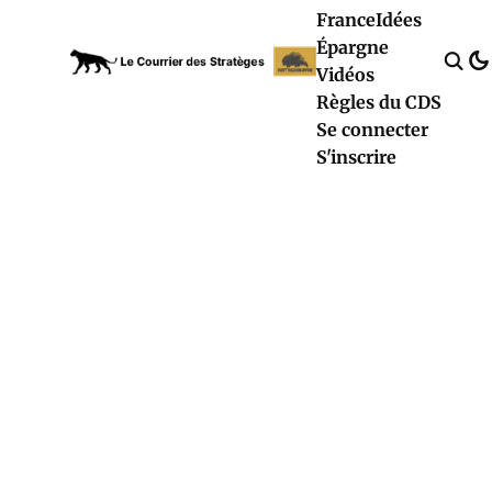
France
Idées
Épargne
Vidéos
Règles du CDS
Se connecter
S'inscrire