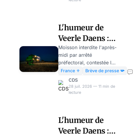
la pénurie.
L'humeur de
Veerle Daens :
interdit de
Moisson interdite l'après-
midi par arrêté
moissonner le
préfectoral, contestée la
jour... et la nuit
nuit pour cause de bruit :
France ⚜️
Brève de presse 📯
anatomie d'un métier
CDS
dont chaque heure relève
28 juil. 2026 — 11 min de
d'une administration.
lecture
L'humeur de
Veerle Daens :