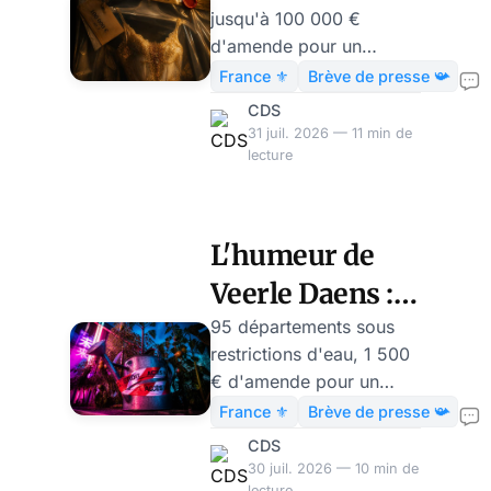
jusqu'à 100 000 €
d'amende pour
d'amende pour un
une robe sur
influenceur qui montre
France ⚜️
Brève de presse 📯
une robe, même prêtée.
Instagram
CDS
Quand l'État tarife la
31 juil. 2026 — 11 min de
parole, pas la
lecture
marchandise.
L'humeur de
Veerle Daens :
l'arrosoir sur
95 départements sous
restrictions d'eau, 1 500
autorisation
€ d'amende pour un
préfectorale
potager arrosé à la
France ⚜️
Brève de presse 📯
mauvaise heure :
CDS
comment l'État qui n'a
30 juil. 2026 — 10 min de
rien construit administre
lecture