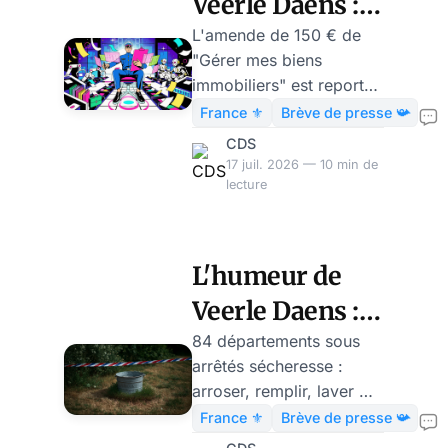
Veerle Daens :
150€ pour
L'amende de 150 € de
"Gérer mes biens
n'avoir pas
immobiliers" est reportée
nourri un
à 2027 : l'obligation
France ⚜️
Brève de presse 📯
demeure, seul le logiciel
logiciel en
CDS
est en panne. Chronique
17 juil. 2026 — 10 min de
panne
de l'absurde fiscal.
lecture
L'humeur de
Veerle Daens :
cet été,
84 départements sous
arrêtés sécheresse :
demandez au
arroser, remplir, laver —
préfet avant
chaque geste exige de
France ⚜️
Brève de presse 📯
consulter le préfet, sous