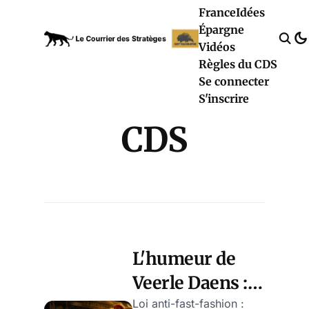
France
Idées
Épargne
Vidéos
Règles du CDS
Se connecter
S'inscrire
CDS
L'humeur de
Veerle Daens :
100 000€
Loi anti-fast-fashion :