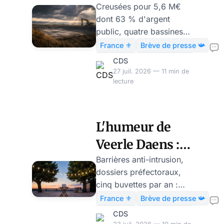
dans le Sud-
Creusées pour 5,6 M€
dont 63 % d'argent
Ouest, la justice
public, quatre bassines
exige la
doivent être détruites
France ⚜️
Brève de presse 📯
pour 10 M€. Veerle
destruction de
CDS
Daens : l'État autorise,
27 juil. 2026 — 11 min de
réserves d'eau...
subventionne, puis
lecture
démolit.
L'humeur de
Veerle Daens :
comment
Barrières anti-intrusion,
dossiers préfectoraux,
Macron tue les
cinq buvettes par an :
fêtes de village
pourquoi les fêtes de
France ⚜️
Brève de presse 📯
village renoncent en
CDS
2026. La chronique de