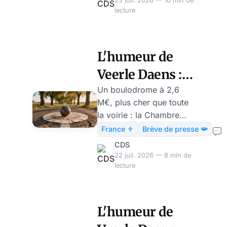
23 juil. 2026 — 10 min de
Veerle Daens.
lecture
L'humeur de
Veerle Daens :
en Provence,
Un boulodrome à 2,6
M€, plus cher que toute
un maire
la voirie : la Chambre
dépense 2,6
régionale des comptes
France ⚜️
Brève de presse 📯
épingle la gestion du
millions € pour
CDS
Thor (Vaucluse).
22 juil. 2026 — 8 min de
un boulodrome
Chronique de Veerle
lecture
Daens.
L'humeur de