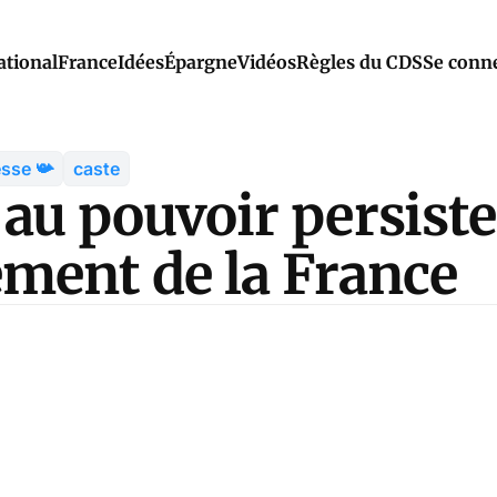
ational
France
Idées
Épargne
Vidéos
Règles du CDS
Se conn
esse 📯
caste
 au pouvoir persist
ement de la France