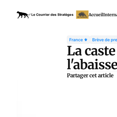
Accueil
Intern
France ⚜️
Brève de pr
La caste
l'abaiss
Partager cet article