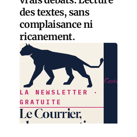
vrais débats. Lecture
des textes, sans
complaisance ni
ricanement.
LE
COURRIE
DES
STRATÈG
Restez libr
LA NEWSLETTER ·
GRATUITE
Le Courrier,
chaque matin.
L'essentiel de l'actualité,