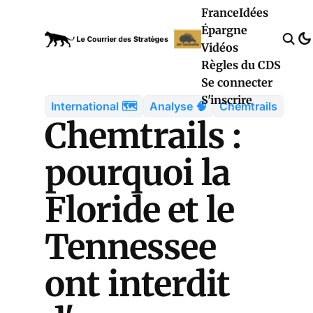
France
Idées
Épargne
Vidéos
Règles du CDS
Se connecter
S'inscrire
International 🗺️
Analyse 🧠
Chemtrails
Chemtrails :
pourquoi la
Floride et le
Tennessee
ont interdit