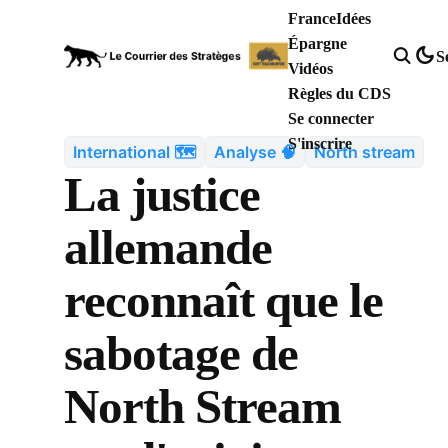
France
Idées
Épargne
S
Vidéos
Règles du CDS
Se connecter
S'inscrire
International 🗺️
Analyse 🧠
North stream
La justice
allemande
reconnaît que le
sabotage de
North Stream