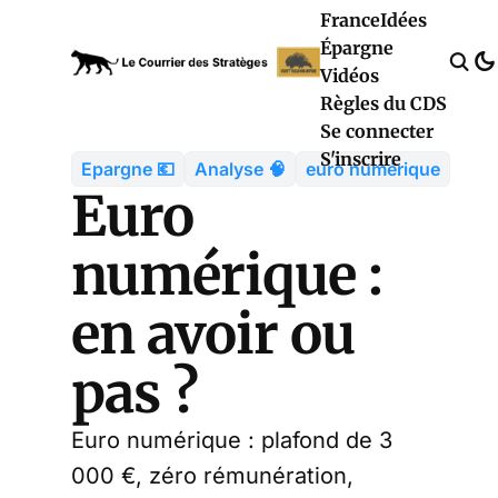
France
Idées
Épargne
Vidéos
Règles du CDS
Se connecter
S'inscrire
Epargne 💶
Analyse 🧠
euro numérique
Euro
numérique :
en avoir ou
pas ?
Euro numérique : plafond de 3
000 €, zéro rémunération,