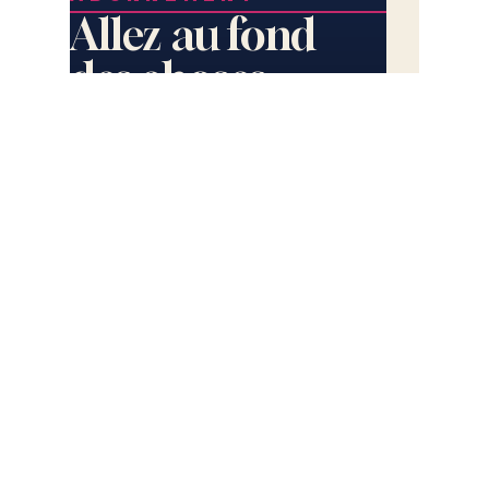
Allez au fond
des choses.
Deux grands formats par jour.
lecourr
Les cinq plumes du Courrier.
La série Sécession, le
dimanche.
Le monde commente. Vous, vous
comprenez.
S'ABONNER
lecourrierdesstrateges.fr
Une succession
d'incivilités
devenues vite