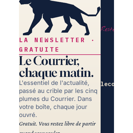
COURRIE
DES
STRATÈG
Restez libr
LA NEWSLETTER ·
GRATUITE
Le Courrier,
chaque matin.
L'essentiel de l'actualité,
lecourrie
passé au crible par les cinq
Re
plumes du Courrier. Dans
votre boîte, chaque jour
ouvré.
Gratuit. Vous restez libre de partir