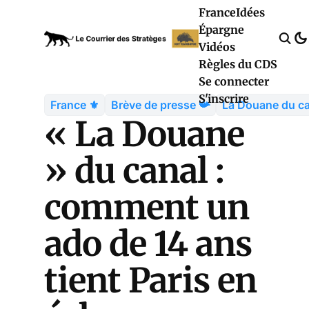
France
Idées
Épargne
Vidéos
Règles du CDS
Se connecter
S'inscrire
France ⚜️
Brève de presse 📯
La Douane du ca
« La Douane
» du canal :
comment un
ado de 14 ans
tient Paris en