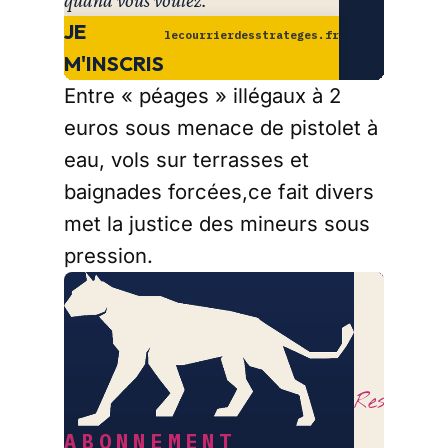
quand vous voulez.
JE
lecourrierdesstrateges.fr
M'INSCRIS
Entre « péages » illégaux à 2
euros sous menace de pistolet à
eau, vols sur terrasses et
baignades forcées,ce fait divers
met la justice des mineurs sous
pression.
LE
COURRI
DES
STRATÈ
Restez lib
ABONNEMENT