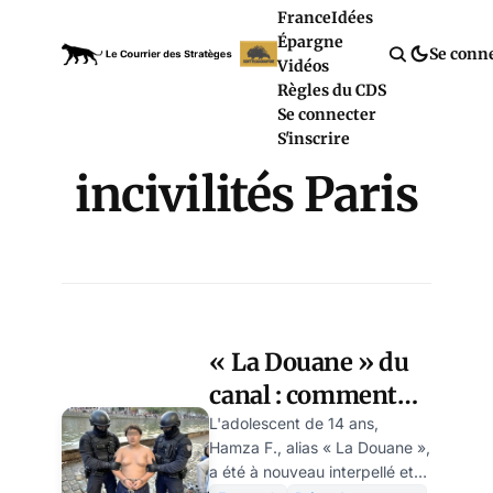
France
Idées
Épargne
Se conn
Vidéos
Règles du CDS
Se connecter
S'inscrire
incivilités Paris
« La Douane » du
canal : comment
un ado de 14 ans
L'adolescent de 14 ans,
Hamza F., alias « La Douane »,
tient Paris en échec
a été à nouveau interpellé et