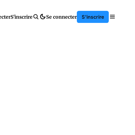
ecter
S'inscrire
Se connecter
S'inscrire