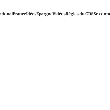
ational
France
Idées
Épargne
Vidéos
Règles du CDS
Se conn