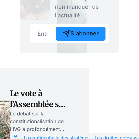
rien manquer de
l'actualité.
S'abonner
Le vote à
l’Assemblée sur
la
Le débat sur la
constitutionalisation de
constitutionalisation
l'IVG a profondément
de l’IVG a divisé
divisé les partis de
La confidentielle des stratèges
Les droites de Huss