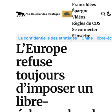
France
Idées
Épargne
Vidéos
Règles du CDS
Se connecter
S'inscrire
La confidentielle des stratèges
Chine
libre-é
L’Europe
refuse
toujours
d’imposer un
libre-