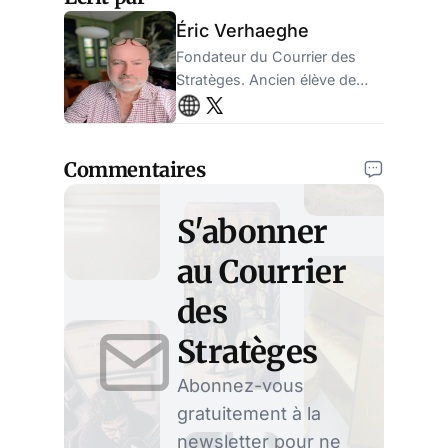
Éric Verhaeghe
Fondateur du Courrier des
Stratèges. Ancien élève de
l'ENA, ancien administrateur
de la sécurité sociale.
Entrepreneur.
Commentaires
S'abonner
au Courrier
des
Stratèges
Abonnez-vous
gratuitement à la
newsletter pour ne