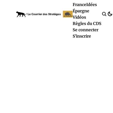
France
Idées
Épargne
Vidéos
Règles du CDS
Se connecter
S'inscrire