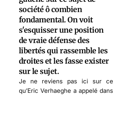
société ô combien
fondamental. On voit
s'esquisser une position
de vraie défense des
libertés qui rassemble les
droites et les fasse exister
sur le sujet.
Je ne reviens pas ici sur ce
qu’Eric Verhaeghe a appelé dans
notre media
« une opération
réussie d’astroturfing »
. Si je
traduis ce que nous dit Eric en
termes historiques, je constate