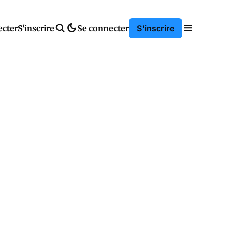
ecter
S'inscrire
Se connecter
S'inscrire