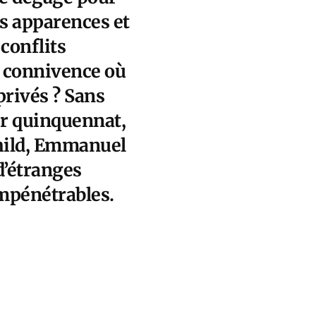
s apparences et
 conflits
de connivence où
privés ? Sans
er quinquennat,
hild, Emmanuel
d’étranges
impénétrables.