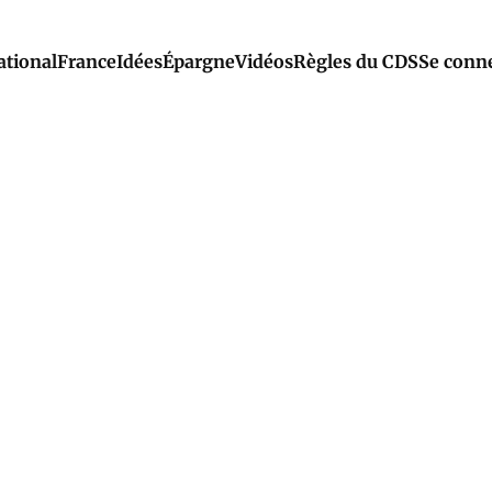
ational
France
Idées
Épargne
Vidéos
Règles du CDS
Se conn