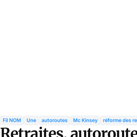
Fil NOM
Une
autoroutes
Mc Kinsey
réforme des re
Retraites, autoroute