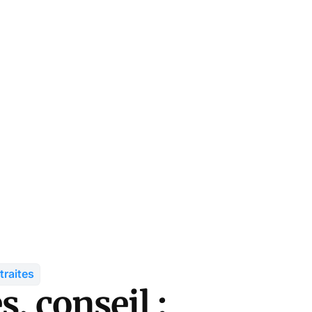
traites
s, conseil :