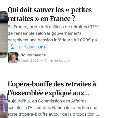
sera contraint de la remettre en cause s’il veut
Qui doit sauver les « petites
un Premier Ministre doté d’une majorité à
retraites » en France ?
l’Assemblée. Sinon… la situation du Président
En France, près de 6 millions de retraités (37%
de l’ensemble selon le gouvernement)
perçoivent une pension inférieure à 1.000€ par
mois… Cette misère concerne largement les
Fil NOM
Une
femmes, qui n’ont pas assez cotisé pour
Éric Verhaeghe
constituer des droits pleins. Que faire pour
6 sept. 2023 — 4 min de lecture
régler cette situation désastreuse qui pèse
fortement sur le moral collectif, et sur la
capacité du pays à envisager sereinement son
L’opéra-bouffe des retraites à
destin ? A l’occasion de la négociation sur les
l’Assemblée expliqué aux
retraites complémentaires, le patronat semble
ouvert à la ré
débutants
Aujourd’hui, en Commission des Affaires
sociales à l’Assemblée Nationale, a eu lieu une
sorte d’opéra-bouffe autour de la proposition de