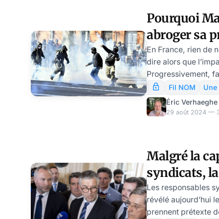
toute chance de pa
Pourquoi Ma
aujourd’hui pourquoi
abroger sa p
suicidaire… et pour 
qu’elle passe. L
retraites…
En France, rien de 
dire alors que l’imp
Progressivement, fa
crise, les nerfs cra
Fil NOM
Une
Bayrou, par exemple
Éric Verhaeghe
officiellement que l
29 août 2024 — 3
passée au forceps p
tapis. De fait, cett
dit à l’époque qu’el
Malgré la ca
politique suffisante
syndicats, l
fixation, puisque l
retraites pe
Les responsables sy
révélé aujourd’hui l
Parlement
prennent prétexte de