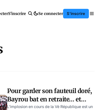
cter
S'inscrire
Se connecter
S'inscrire
s
Pour garder son fauteuil doré,
Bayrou bat en retraite… et
brade les bijoux de famille
L’implosion en cours de la Vè République est un