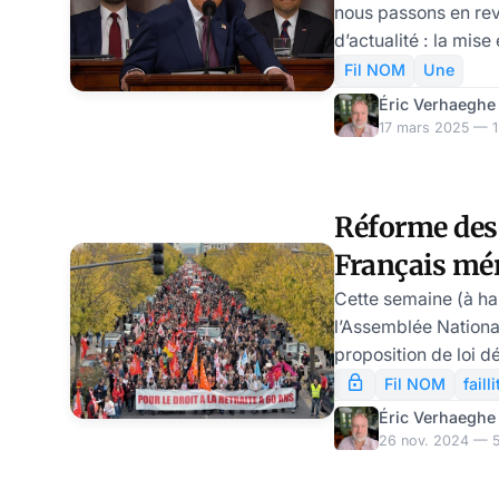
nous passons en rev
d’actualité : la mis
par Donald Trump e
Fil NOM
Une
économiques, nota
Éric Verhaeghe
aussi sa stratégie e
17 mars 2025 — 1 
répercussions sur l
dans le domaine des 
les inquiétantes ru
Réforme des r
massives de Gazaouis en 
Français méri
émission hebdomada
en revue aujourd’hu
Cette semaine (à hau
l’Assemblée National
proposition de loi 
Insoumise visant à 
Fil NOM
failli
retraites imposée p
Éric Verhaeghe
2023. On le sait dep
26 nov. 2024 — 5 
réforme est un véri
bloque le débat publ