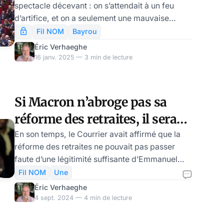
spectacle décevant : on s’attendait à un feu
d’artifice, et on a seulement une mauvaise
émission de très mauvaise téléréalité. Dans la
Fil NOM
Bayrou
séquence actuelle, ce ne sont pas les Ch’tis à
Éric Verhaeghe
Marseille, mais les Béarnais à Paris, et le
16 janv. 2025 — 3 min de lecture
narratif est aussi ennuyeux qu’inquiétant. Après
avoir tenté de rouler la gauche dans la farine,
avec un sourire de maquignon jusqu’aux
Si Macron n’abroge pas sa
oreilles, Bayrou, qui prétendait être le seul à
réforme des retraites, il sera
pouvoir sauver le régime et faire l’union,
rapidement contraint de
En son temps, le Courrier avait affirmé que la
réforme des retraites ne pouvait pas passer
démissionner…
faute d’une légitimité suffisante d’Emmanuel
Macron pour la faire passer. L’histoire nous a
Fil NOM
Une
démenti un temps, sauf que… la paralysie de la
Éric Verhaeghe
vie politique actuelle met en évidence que la
4 sept. 2024 — 4 min de lecture
réforme n’est toujours pas passée dans les
esprits ! et tout indique qu’Emmanuel Macron