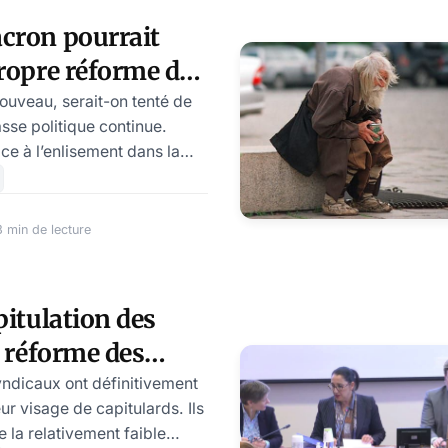
sser… Nous vous expliquons
cron pourrait
 cette proposition est
ropre réforme des
quoi les Français méritent
nouveau, serait-on tenté de
asse politique continue.
ce à l’enlisement dans la
quent. Ceux de François
, qui a proposé
a réforme des retraites
 min de lecture
ar Macron soit remise sur le
e réforme, dont nous avions
le était imposée sans légimité
pitulation des
, est devenue un point de
a réforme des
e Rassemblement national aut
ut encore chuter au
ndicaux ont définitivement
eur visage de capitulards. Ils
 la relativement faible