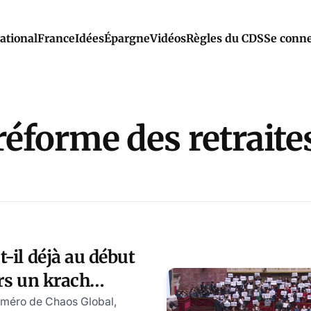
ational
France
Idées
Épargne
Vidéos
Règles du CDS
Se conne
réforme des retraite
-il déjà au début
ers un krach
méro de Chaos Global,