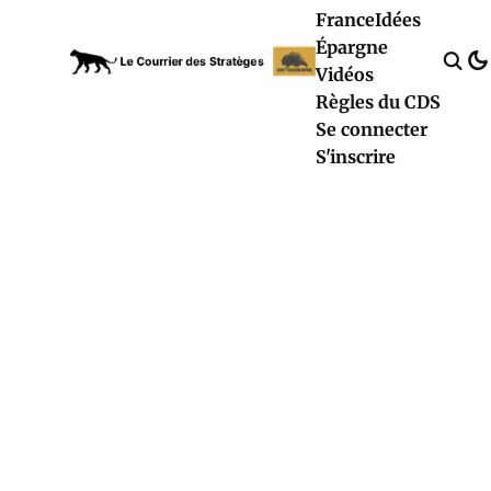
France
Idées
Épargne
Vidéos
Règles du CDS
Se connecter
S'inscrire