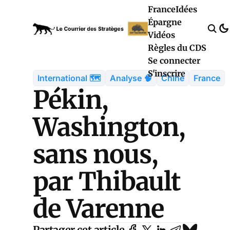
France
Idées
Épargne
Vidéos
Règles du CDS
Se connecter
S'inscrire
International 🗺️
Analyse 🧠
Chine
France
Pékin,
Washington,
sans nous,
par Thibault
de Varenne
Partager cet article