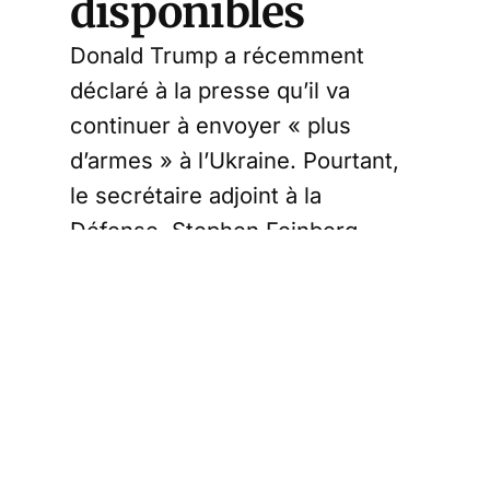
disponibles
Donald Trump a récemment
déclaré à la presse qu’il va
continuer à envoyer « plus
d’armes » à l’Ukraine. Pourtant,
le secrétaire adjoint à la
Défense, Stephen Feinberg,
vient d’autoriser l’arrêt du
transfert. Cette décision a été
prise pendant l’examen du
niveau de stocks de missiles et
d’autres munitions au mois de
février selon quatre individus
directement au courant du