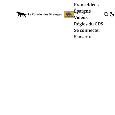
France
Idées
Épargne
Vidéos
Règles du CDS
Se connecter
S'inscrire