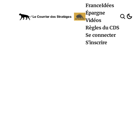
France
Idées
Épargne
Vidéos
Règles du CDS
Se connecter
S'inscrire