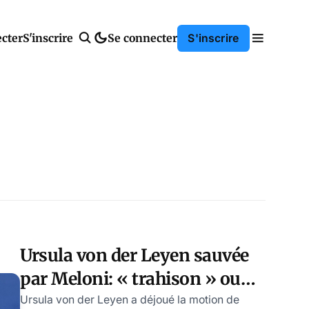
cter
S'inscrire
Se connecter
S'inscrire
Ursula von der Leyen sauvée
par Meloni: « trahison » ou
bien « l’Italie d’abord »?
Ursula von der Leyen a déjoué la motion de