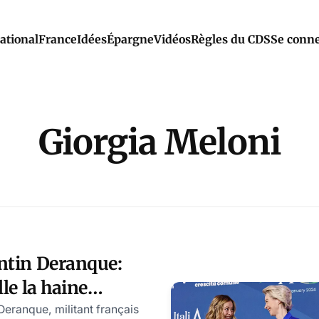
ational
France
Idées
Épargne
Vidéos
Règles du CDS
Se conne
Giorgia Meloni
ntin Deranque:
le la haine
ne "blessure pour
Deranque, militant français