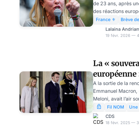
de 23 ans, après un
l'Europe"
des réactions europ
gouvernement italie
France ⚜️
Brève de
une « blessure pour
Lalaina Andria
un climat de haine idéolog
19 févr. 2026 — 4
Quentin Deranque dé
Sur le réseau social
italien, Giorgia Mel
La « souvera
après le décès du je
européenne
un climat de haine i
Macron est p
A la sortie de la ren
Emmanuel Macron, 
Ukraine
Meloni, avait l’air 
kilomètres de mots
Fil NOM
Une
Macron nous a impos
CDS
européenne »: pen
18 févr. 2025 — 3
présidentielle de 20
Sorbonne etc….Huit 