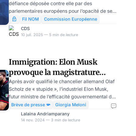
défiance déposée contre elle par des
parlementaires européens pour l’opacité de ses
relations avec l’entreprise Pfizer au moment de
Fil NOM
Commission Européenne
l’achat des vaccins COVID (affaire des SMS). Le
CDS
résultat (360 contre 175) aurait pu être plus
10 juil. 2025 — 5 min de lecture
serré si Giorgia Meloni n’avait pas ordonné que
les 24 députés de Fratelli d’Italia votent contre
la motion. La défiance s’est installée au sein du
Immigration: Elon Musk
groupe conservateur ECR, où 41 députés ont
provoque la magistrature
voté pour la motion. Et l’on voit se mul
italienne
Après avoir qualifié le chancelier allemand Olaf
Scholz de « stupide », l’industriel Elon Musk,
futur ministre de l’efficacité gouvernemental de
Donald Trump, a pris part au conflit qui oppose
Brève de presse 📯
Giorgia Meloni
le gouvernement italien de Giorgia Meloni au
Lalaina Andriamparany
pouvoir judiciaire concernant la politique
14 nov. 2024 — 3 min de lecture
d’externalisation de la migration avec l’Albanie.
Musk a affirmé sur sa plateforme X que « ces