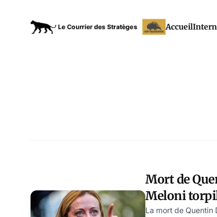
Accueil
Intern
Mort de Que
Meloni torpil
gauchiste, u
La mort de Quentin 