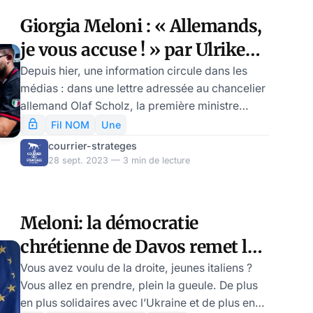
juges doivent partir ». Le président italien,
Giorgia Meloni : « Allemands,
Sergio Mattarella, a ouvertement accusé le
je vous accuse ! » par Ulrike
milliardaire de s’immiscer dans le
Reisner
Depuis hier, une information circule dans les
médias : dans une lettre adressée au chancelier
allemand Olaf Scholz, la première ministre
italienne Giorgia Meloni aurait exprimé son
Fil NOM
Une
irritation face à la décision de l’Allemagne de
courrier-strateges
financer des organisations non
28 sept. 2023 — 3 min de lecture
gouvernementales pour leur travail sur le sol
italien. Concrètement, il s’agirait d’un versement
imminent de fonds pour deux projets de
Meloni: la démocratie
sauvetage civil en mer, d’un montant de
chrétienne de Davos remet les
400.000 à 800.000 euros chacun. Le Berlin
officiel reste silenci
jeunes au travail, par Modeste
Vous avez voulu de la droite, jeunes italiens ?
Vous allez en prendre, plein la gueule. De plus
Schwartz
en plus solidaires avec l’Ukraine et de plus en