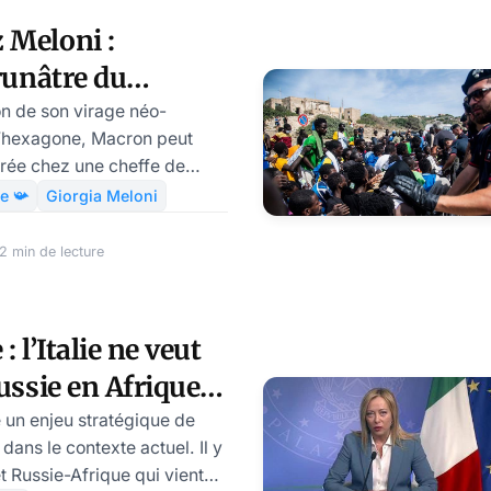
ésidence, l’occupant de
 Meloni :
er, ce lundi 17 février, à
brunâtre du
union européenne
les mots n’avaient auc
s, par Modeste
on de son virage néo-
l’hexagone, Macron peut
irée chez une cheffe de
xtrême-droite ».
e 📯
Giorgia Meloni
 min de lecture
: l’Italie ne veut
ussie en Afrique,
av GOULEVITCH
e un enjeu stratégique de
dans le contexte actuel. Il y
t Russie-Afrique qui vient