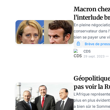
crépuscule de sa pr
Macron chez
l’Elysée a dû constat
l’interlude 
l’occasion d’une ré
extraordinaire, que 
fascisme gri
En pleine négociati
conservateur dans 
Schwartz
bien se payer une v
gouvernement « d’e
Brève de press
CDS
29 sept. 2023 — 2
Géopolitique 
pas voir la R
par Vladisl
L’Afrique représent
plus en plus évident 
a bien sûr le Somme