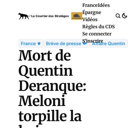
France
Idées
Épargne
Vidéos
Règles du CDS
Se connecter
S'inscrire
France ⚜️
Brève de presse 📯
Affaire Quentin
Mort de
Quentin
Deranque:
Meloni
torpille la