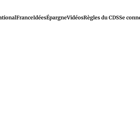
ational
France
Idées
Épargne
Vidéos
Règles du CDS
Se conn