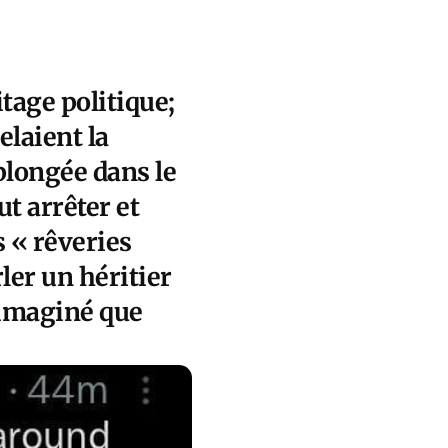
itage politique;
elaient la
plongée dans le
ut arrêter et
s « rêveries
rler un héritier
i imaginé que