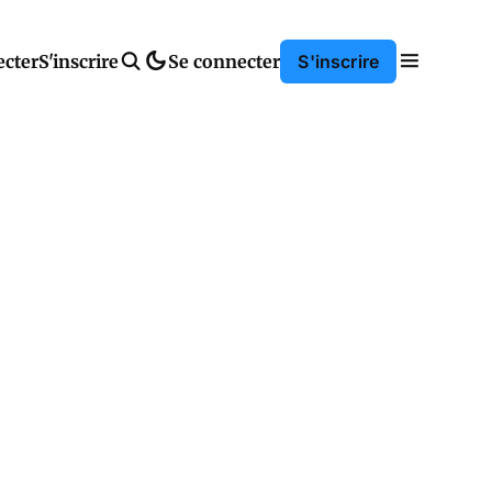
ecter
S'inscrire
Se connecter
S'inscrire