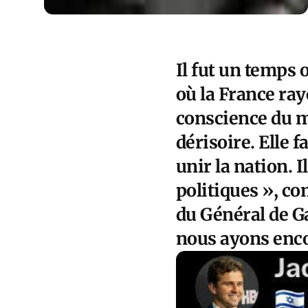
Il fut un temps 
où la France ray
conscience du m
dérisoire. Elle f
unir la nation. I
politiques », com
du Général de Ga
nous ayons enco