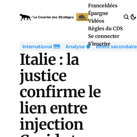
France
Idées
Épargne
Vidéos
Règles du CDS
Se connecter
S'inscrire
International 🗺️
Analyse 🧠
effets secondair
Italie : la
justice
confirme le
lien entre
injection