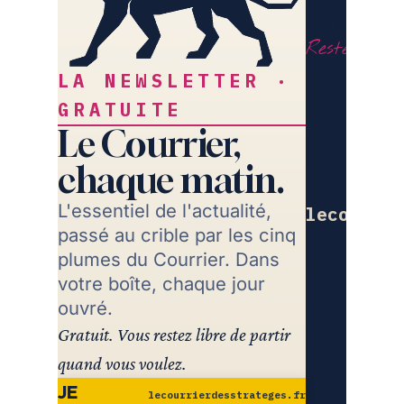
STRATÈG
Restez libr
LA NEWSLETTER ·
GRATUITE
Le Courrier,
chaque matin.
L'essentiel de l'actualité,
lecourrie
passé au crible par les cinq
Re
plumes du Courrier. Dans
votre boîte, chaque jour
ouvré.
Gratuit. Vous restez libre de partir
quand vous voulez.
JE
lecourrierdesstrateges.fr