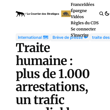
France
Idées
Épargne
Vidéos
Règles du CDS
Se connecter
S'inscrire
International 🗺️
Brève de presse 📯
traite de
Traite
humaine :
plus de 1.000
arrestations,
un trafic