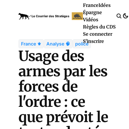
France
Idées
Épargne
Vidéos
Règles du CDS
Se connecter
S'inscrire
France ⚜️
Analyse 🧠
police
Usage des
armes par les
forces de
l'ordre : ce
que prévoit le