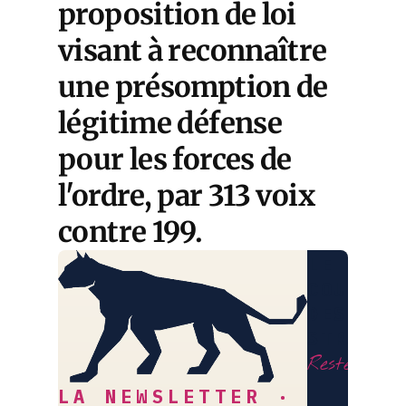
proposition de loi
visant à reconnaître
une présomption de
légitime défense
pour les forces de
l'ordre, par 313 voix
contre 199.
LE
COURRIE
DES
STRATÈG
Restez libr
LA NEWSLETTER ·