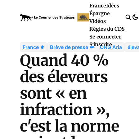
France
Idées
Épargne
Vidéos
Règles du CDS
Se connecter
S'inscrire
France ⚜️
Brève de presse 📯
ONG Aria
élev
Quand 40 %
des éleveurs
sont « en
infraction »,
c'est la norme