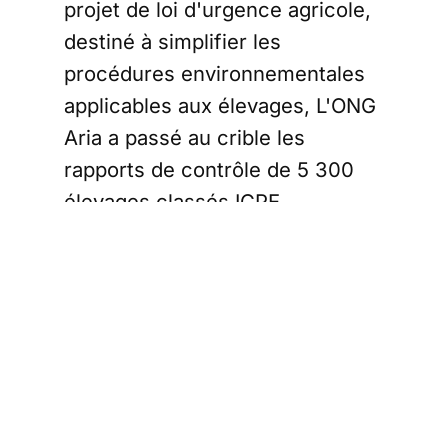
projet de loi d'urgence agricole,
destiné à simplifier les
procédures environnementales
applicables aux élevages, L'ONG
Aria a passé au crible les
rapports de contrôle de 5 300
élevages classés ICPE
(installations classées pour la
protection de l'environnement)
:porcs, volailles, bovins
disponibles sur la plateforme
georisques.gouv.fr, qui en
recense environ 10 500 en
France.