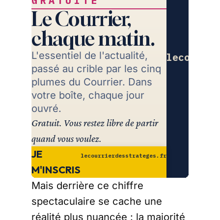
GRATUITE
Le Courrier,
chaque matin.
L'essentiel de l'actualité,
lecourrie
passé au crible par les cinq
Re
plumes du Courrier. Dans
votre boîte, chaque jour
ouvré.
Gratuit. Vous restez libre de partir
quand vous voulez.
JE
lecourrierdesstrateges.fr
M'INSCRIS
Mais derrière ce chiffre
spectaculaire se cache une
réalité plus nuancée : la majorité