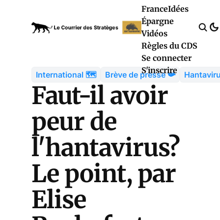
France
Idées
Épargne
Vidéos
Règles du CDS
Se connecter
S'inscrire
International 🗺️
Brève de presse 📯
Hantavir
Faut-il avoir
peur de
l'hantavirus?
Le point, par
Elise