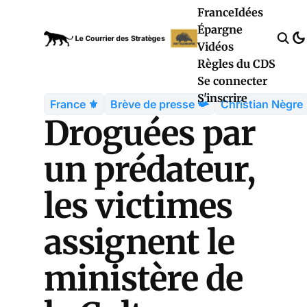
France
Idées
Épargne
Vidéos
Règles du CDS
Se connecter
S'inscrire
France ⚜️
Brève de presse 📯
Christian Nègre
Droguées par
un prédateur,
les victimes
assignent le
ministère de