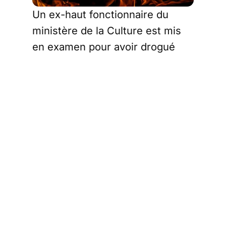
Un ex-haut fonctionnaire du
ministère de la Culture est mis
en examen pour avoir drogué
près de 250 femmes sur huit ans
afin de les contraindre à uriner
en sa présence. Cinq d'entre
elles demandent désormais à
l'État de répondre de son
inaction. Alors que les victimes
dénoncent l’inaction du
ministère de la Culture, la
rapporteure estime qu’il s’agit
d’une « faute personnelle ».