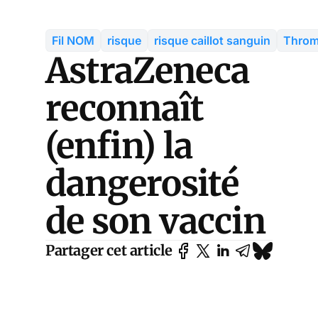
Fil NOM
risque
risque caillot sanguin
Throm
AstraZeneca
reconnaît
(enfin) la
dangerosité
de son vaccin
Partager cet article