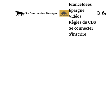
France
Idées
Épargne
Vidéos
Règles du CDS
Se connecter
S'inscrire