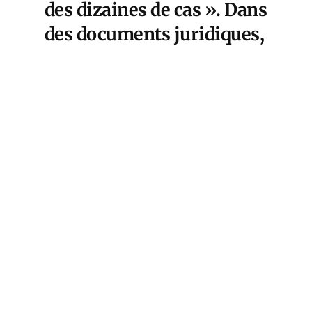
des dizaines de cas ». Dans
des documents juridiques,
le géant pharmaceutique a
admis que son vaccin peut
réellement générer un
effet secondaire rare.
Olivier Veran, French minister of health and