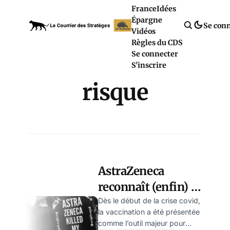
France
Idées
Épargne
Se con
Vidéos
Règles du CDS
Se connecter
S'inscrire
risque
AstraZeneca
reconnaît (enfin) la
dangerosité de son
Dès le début de la crise covid,
la vaccination a été présentée
vaccin
comme l’outil majeur pour