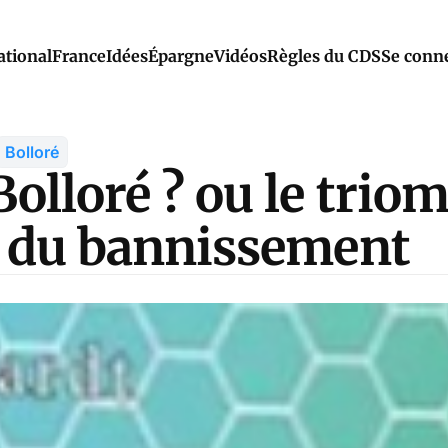
ational
France
Idées
Épargne
Vidéos
Règles du CDS
Se conn
Bolloré
olloré ? ou le trio
s du bannissement