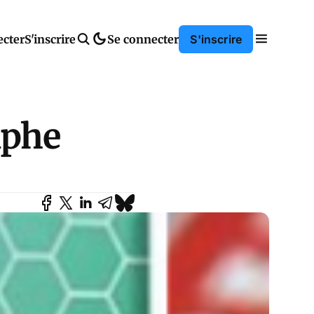
ecter
S'inscrire
Se connecter
S'inscrire
mphe