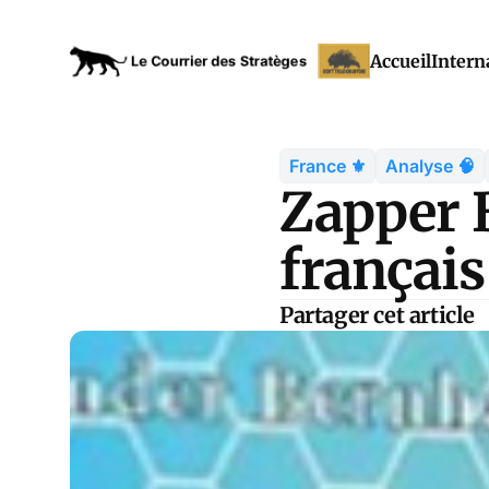
Accueil
Intern
France ⚜️
Analyse 🧠
Zapper B
françai
Partager cet article