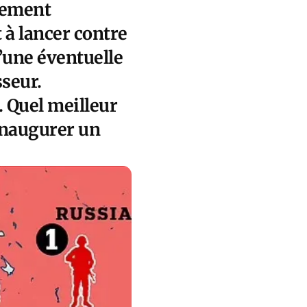
tement
t à lancer contre
’une éventuelle
sseur.
 Quel meilleur
inaugurer un