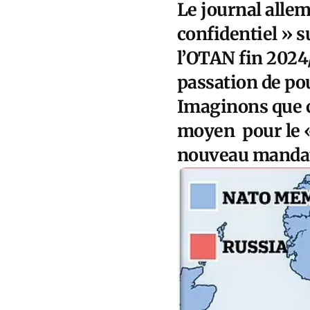
Le journal alle
confidentiel » s
l’OTAN fin 2024
passation de po
Imaginons que c
moyen pour le «
nouveau mandat 