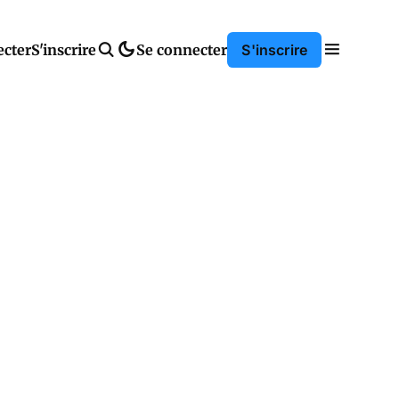
ecter
S'inscrire
Se connecter
S'inscrire