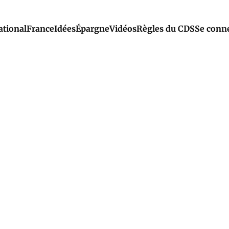
ational
France
Idées
Épargne
Vidéos
Règles du CDS
Se conn