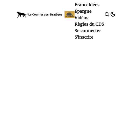
France
Idées
Épargne
Vidéos
Règles du CDS
Se connecter
S'inscrire