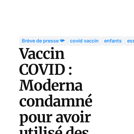
Brève de presse 📯
covid vaccin
enfants
ess
Vaccin
COVID :
Moderna
condamné
pour avoir
utilisé des