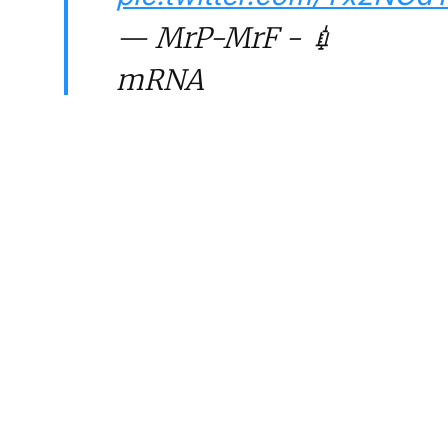
— MrP-MrF - 💉
mRNA
#StandWithScience
(@MrfMrp)
June 11,
2026
LE
COURRI
DES
STRATÈ
Restez lib
ABONNEMENT