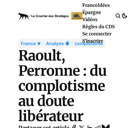
France
Idées
Épargne
Vidéos
Règles du CDS
Se connecter
S'inscrire
France ⚜️
Analyse 🧠
complotisme
Raoult,
Perronne : du
complotisme
au doute
libérateur
Partager cet article