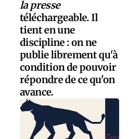
la presse
téléchargeable. Il
tient en une
discipline : on ne
publie librement qu'à
condition de pouvoir
répondre de ce qu'on
avance.
LE
COURRIE
DES
STRATÈG
Restez libr