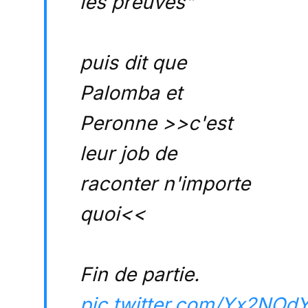
les preuves"
puis dit que
Palomba et
Peronne >>c'est
leur job de
raconter n'importe
quoi<<
Fin de partie.
pic.twitter.com/Yx2NOd