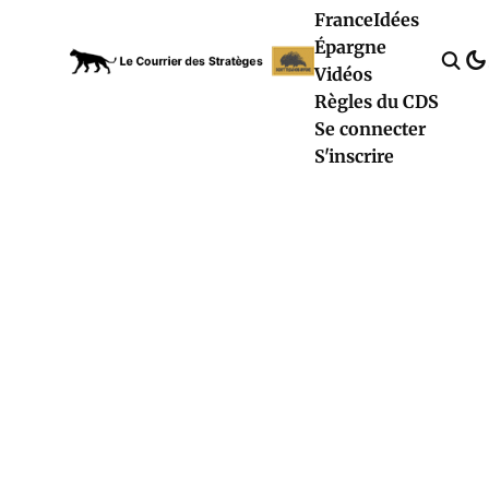
France
Idées
Épargne
Vidéos
Règles du CDS
Se connecter
S'inscrire