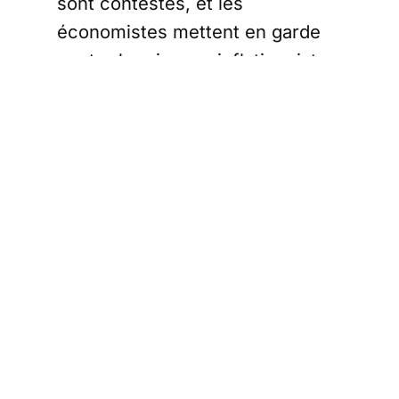
sont contestés, et les
économistes mettent en garde
contre les risques inflationnistes
d’une telle mesure.
Redistribuer les
économies du
DOGE
L’idée d’un « dividende de la
Dogue » a été proposée par
James Fishback, PDG de la
société d’investissement Azoria.
Il suggère que 20 % des
économies réalisées par le