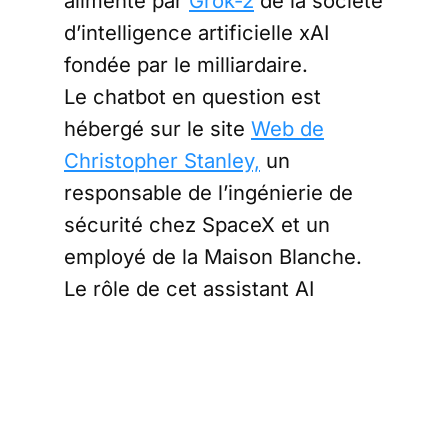
alimenté par
Grok-2
de la société
d’intelligence artificielle xAI
fondée par le milliardaire.
Le chatbot en question est
hébergé sur le site
Web de
Christopher Stanley,
un
responsable de l’ingénierie de
sécurité chez SpaceX et un
employé de la Maison Blanche.
Le rôle de cet assistant AI
consiste à « aider le personnel
gouvernemental à identifier les
gaspillages et à améliorer
l’efficacité ». Il est destiné au