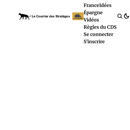
France
Idées
Épargne
Vidéos
Règles du CDS
Se connecter
S'inscrire