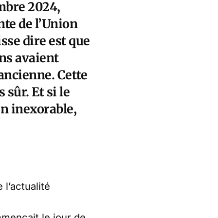
mbre 2024,
te de l’Union
sse dire est que
ins avaient
 ancienne. Cette
sûr. Et si le
in inexorable,
l’actualité
mençait le jour de