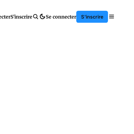
ecter
S'inscrire
Se connecter
S'inscrire