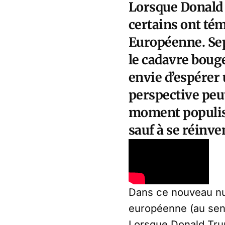
Lorsque Donald 
certains ont té
Européenne. Sept
le cadavre bouge
envie d’espérer 
perspective peut
moment populiste
sauf à se réinve
Dans ce nouveau nu
européenne (au sens
Lorsque Donald Trum