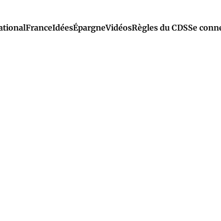
ational
France
Idées
Épargne
Vidéos
Règles du CDS
Se conn