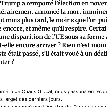
Trump a remporté l’élection en nove
mérairement annoncé la mort imminen
 mois plus tard, le moins que l’on pui
 encore, et même qu’il respire. Certa
une disparition de l’UE sous sa forme
-elle encore arriver ? Rien n’est moins 
 était passé, s’il était voué à un décl
nter ?
méro de Chaos Global, nous passons en revue 
 large) des derniers jours.
p a annoncé que l’âge d’or de l’Amérique com