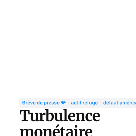
Brève de presse 📯
actif refuge
défaut améric
Turbulence
monétaire