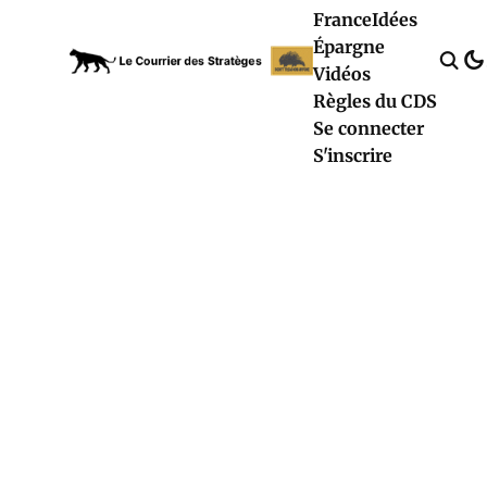
France
Idées
Épargne
Vidéos
Règles du CDS
Se connecter
S'inscrire