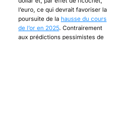
dollar et, par effet de ricochet,
l’euro, ce qui devrait favoriser la
poursuite de la
hausse du cours
de l’or en 2025
. Contrairement
aux prédictions pessimistes de
certains analystes, le métal
précieux semble à son juste
niveau et pourrait continuer de
s’apprécier face aux incertitudes
économiques et monétaires.
Un changement
de paradigme
monétaire