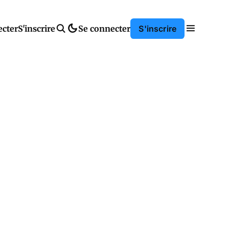
ecter
S'inscrire
Se connecter
S'inscrire