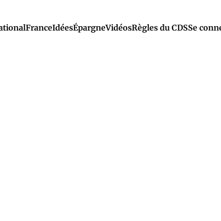
ational
France
Idées
Épargne
Vidéos
Règles du CDS
Se conn