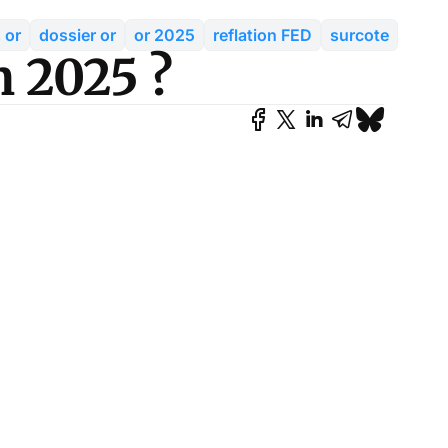
 or
dossier or
or 2025
reflation FED
surcote
n 2025 ?