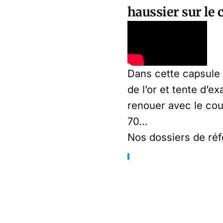
haussier sur le c
Dans cette capsule 
de l’or et tente d’e
renouer avec le cour
70…
Nos dossiers de réf
L’or, un a
L’or, un act