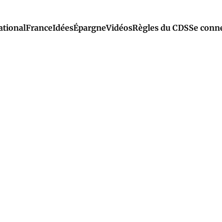
ational
France
Idées
Épargne
Vidéos
Règles du CDS
Se conn