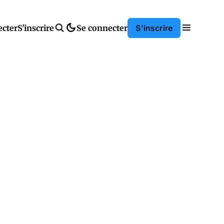
ecter
S'inscrire
Se connecter
S'inscrire