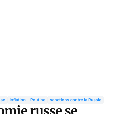
sse
inflation
Poutine
sanctions contre la Russie
omie russe se