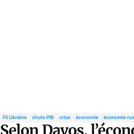
Fil Ukraine
chute PIB
crise
économie
économie ru
Selon Davos, l’écon