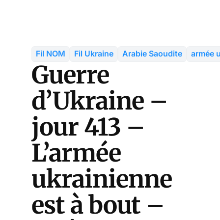
Fil NOM
Fil Ukraine
Arabie Saoudite
armée u
Guerre
d’Ukraine –
jour 413 –
L’armée
ukrainienne
est à bout –