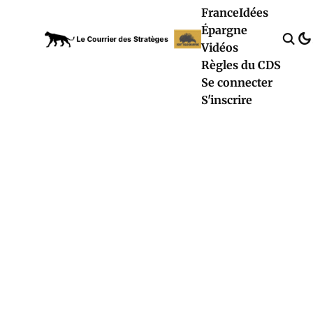
France
Idées
Épargne
Vidéos
Règles du CDS
Se connecter
S'inscrire