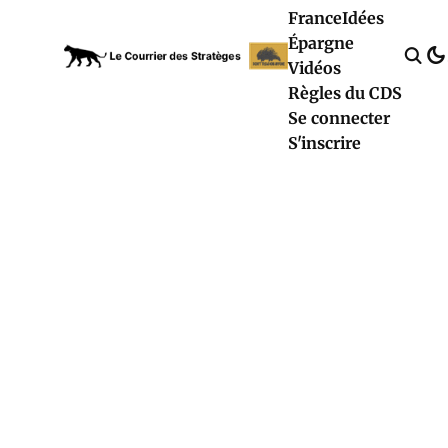
France
Idées
Épargne
Vidéos
Règles du CDS
Se connecter
S'inscrire