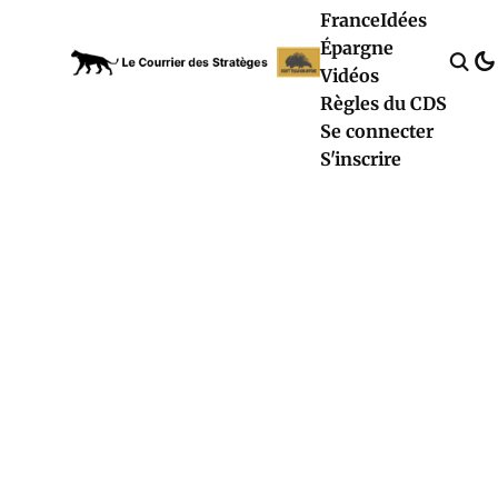
France
Idées
Épargne
Vidéos
Règles du CDS
Se connecter
S'inscrire