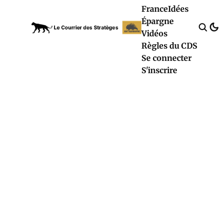
France
Idées
Épargne
Vidéos
Règles du CDS
Se connecter
S'inscrire