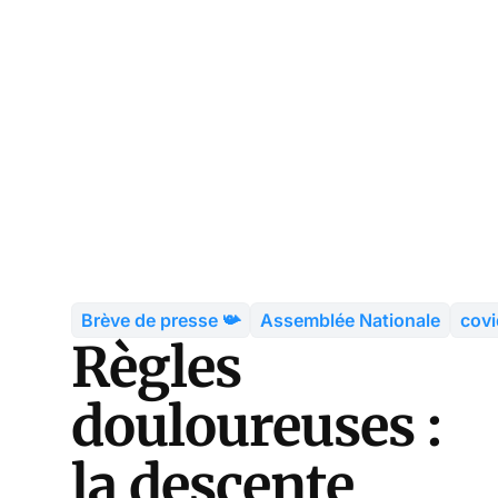
Brève de presse 📯
Assemblée Nationale
cov
Règles
douloureuses :
la descente