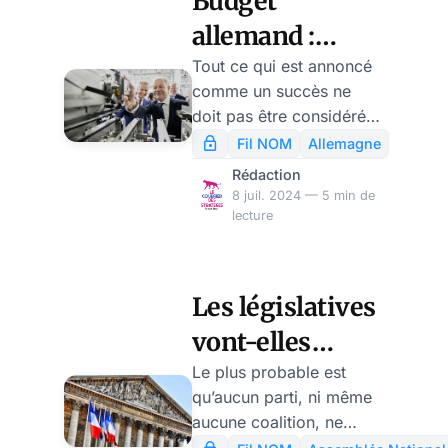
Budget
conséquent, de faire
allemand :
l’objet de l’attention
commune.
compromis
Tout ce qui est annoncé
comme un succès ne
boiteux qui joue
doit pas être considéré
la montre, par
comme tel. La coalition
Fil NOM
Allemagne
du chancelier Olaf
Ulrike Reisner
Rédaction
Scholz s’est mise
8 juil. 2024 — 5 min de
d’accord sur un projet de
lecture
budget fédéral pour
2025. Il ne s’agit pas
d’un exploit politique,
Les législatives
mais d’une des tâches
vont-elles
centrales du
gouvernement fédéral.
conduire à une
Le plus probable est
Toutefois, la dispute
qu’aucun parti, ni même
crise
entre les trois partis a été
aucune coalition, ne
politique majeure
telle que les médias ont
réussisse à atteindre une