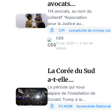
avocats
français
114 avocats, au nom du
collectif "Association
veulent faire
pour la Justice au
poursuivre
Proche-Orient" accusent,
CPI
complicité de crimes co
devant la Cour Pénale
Macron,
CDS
Internationale Emmanuel
31 juil. 2025 — 2 min de
Bayrou, des
Macron, François
lecture
ministres et des
Bayrou, le ministre des
Affaires Étrangères Jean-
députés devant
Noël Barrot, le ministre
La Corée du Sud
la CPI
des Armées Sébastien
a-t-elle
Lecornu, et les 19
députés de la
échappé à un
La période qui nous
commission des affaires
sépare de l’installation de
coup d’Etat?
européennes de
Donald Trump à la
l’Assemblée nationale de
Maison Blanche est
Fil NOM
Assemblée National
complicité dans la mise